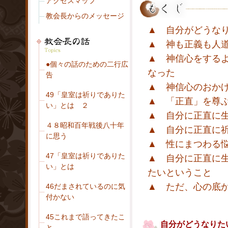
アクセスマップ
教会長からのメッセージ
▲ 自分がどうな
▲ 神も正義も人
▲ 神信心をする
●個々の話のための二行広
なった
告
▲ 神信心のおか
49「皇室は祈りでありた
▲ 「正直」を尊
い」とは ２
▲ 自分に正直に
４８昭和百年戦後八十年
▲ 自分に正直に
に思う
▲ 性にまつわる
47「皇室は祈りでありた
▲ 自分に正直に
い」とは
たいということ
▲ ただ、心の底
46だまされているのに気
付かない
45これまで語ってきたこ
自分がどうなりた
と