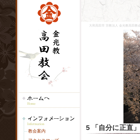
大和高田市 宗教法人 金光教高田教会
5 「自分に正直
教会案内