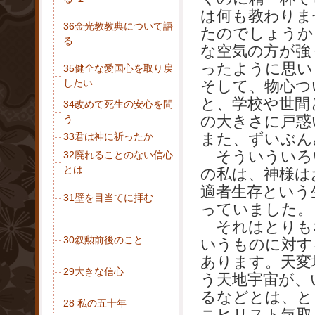
は何も教わりま
36金光教教典について語
たのでしょうか
る
な空気の方が強
ったように思い
35健全な愛国心を取り戻
したい
そして、物心つ
と、学校や世間
34改めて死生の安心を問
の大きさに戸惑
う
また、ずいぶん
33君は神に祈ったか
そういういろ
32廃れることのない信心
とは
の私は、神様は
適者生存という
31壁を目当てに拝む
っていました。
それはとりも
30叙勲前後のこと
いうものに対す
あります。天変
29大きな信心
う天地宇宙が、
るなどとは、と
28 私の五十年
ニヒリスト気取