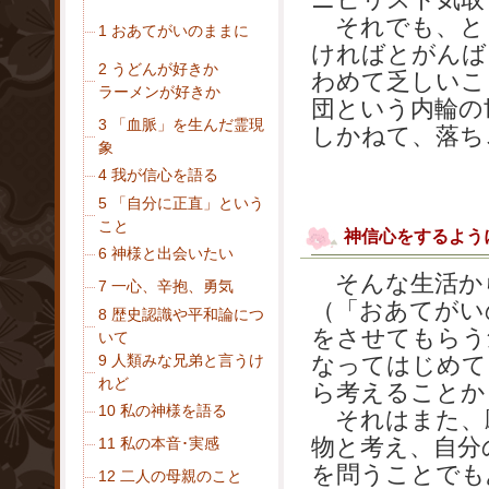
それでも、と
1 おあてがいのままに
ければとがんば
2 うどんが好きか
わめて乏しいこ
ラーメンが好きか
団という内輪の
3 「血脈」を生んだ霊現
しかねて、落ち
象
4 我が信心を語る
5 「自分に正直」という
こと
神信心をするよう
6 神様と出会いたい
そんな生活か
7 一心、辛抱、勇気
（「おあてがい
8 歴史認識や平和論につ
をさせてもらう
いて
9 人類みな兄弟と言うけ
なってはじめて
れど
ら考えることか
10 私の神様を語る
それはまた、
物と考え、自分
11 私の本音･実感
を問うことでも
12 二人の母親のこと