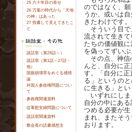
25 六十年目の幸せ
のではなく、願
26 万葉の時代から「天地
うか、或いは自
の神」はあった
きたわけです。
27 投書して
見えてきたこ
そういう目で
と
流されて生きて
たちの価値観に
を偽ってずいぶ
談話室（第28話～）
その点、神信
談話室（第1話～27話・
んと、自分に正
他）
す。「自分に正
国旗損壊罪をめぐる感情
論
る」というのと
外国人参政権問題につい
に生きる」とい
て
いずれにしま
参政権関連資料
自分の中にある
従軍慰安婦問
題について
つめる必要が生
まれ、またそう
談話室関連資料
おります。
教会長の読書感想文