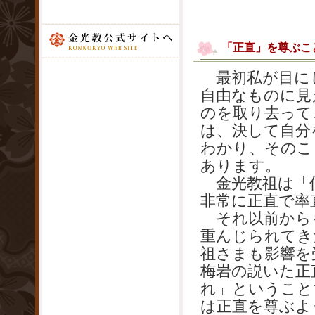
「正直」を尊ぶこ
最初私が目に
自由なものに見
のを取り去って
は、決して自分
わかり、そのこ
あります。
金光教祖は「信
非常に正直で率
それ以前から
重んじられてき
祖さまも影響を
梅岩の説いた正
れ」ということ
は正直を尊ぶよ