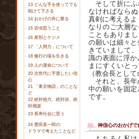
そして折にふ
13 どんな手を使ってでも
なければならぬ
助けて下さる
真剣に考えるよ
14 おかげの舟に乗る
なりのご大層な
15 近頃思うこと
こともありまし
16 差別とケジメ
の願いは細々と
17 「人間力」について
きていまして、
18 修行の場を生きる
識の表面に浮か
まにすくいとっ
19 人の運命について
（教会長として
20 次世代に手渡したい信
心
それと、長年
21 「東京物語」のことな
中の願いを固定
ど
です。
22 絶対他力、絶対信、絶
対感謝
23 長寿社会に思う
24 豊田喜一郎の
神信心のおかげで
ドラマで考えたことなど
もちろん私は