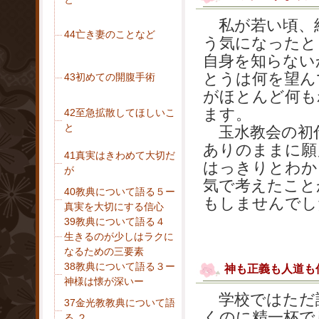
私が若い頃、
44亡き妻のことなど
う気になったと
自身を知らない
とうは何を望ん
43初めての開腹手術
がほとんど何も
ます。
42至急拡散してほしいこ
と
玉水教会の初代
ありのままに願
41真実はきわめて大切だ
はっきりとわか
が
気で考えたこと
40教典について語る５ー
もしませんでし
真実を大切にする信心
39教典について語る４
生きるのが少しはラクに
なるための三要素
38教典について語る３ー
神も正義も人道も
神様は懐が深いー
学校ではただ
37金光教教典について語
くのに精一杯で
る ２