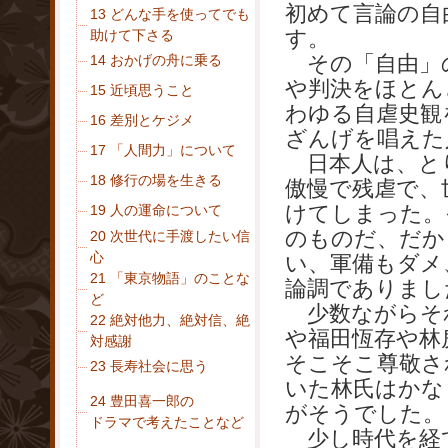
初めて言論の自
13 どんな手を使ってでも
す。
助けて下さる
その「自由」の
14 おかげの舟に乗る
や判決をほとん
15 近頃思うこと
わゆる自虐史観
16 差別とケジメ
ざんげを唱えた
17 「人間力」について
日本人は、と
18 修行の場を生きる
傲慢で残虐で、
けてしまった。
19 人の運命について
のものだ、だか
20 次世代に手渡したい信
心
い、軍備もダメ
21 「東京物語」のことな
論調でありまし
ど
少数ながらそ
22 絶対他力、絶対信、絶
や福田恆存や林
対感謝
そこそこ尊敬さ
23 長寿社会に思う
いた林氏はかな
24 豊田喜一郎の
がそうでした。
ドラマで考えたことなど
少し時代を経