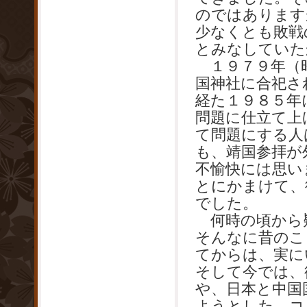
のではあります
少なくとも敗戦
とみなしていた
１９７９年（昭
国神社に合祀さ
経た１９８５年
問題に仕立て上
て問題にする人
も、靖国参拝が
不愉快には思い
とにかまけて、
でした。
何時の頃から
そんなに昔のこ
てからは、実に
そして今では、
や、日本と中国
ようとした、コ