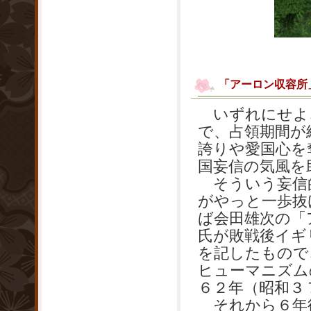
「アーロン収容所
いずれにせよ
で、占領期間が
誇りや愛国心を
国妄信の気風を
そういう妄信的
がやっと一歩抜
ば会田雄次の「
氏が敗戦後イギ
を記したもので
ヒューマニズム
６２年（昭和３
それから６年後