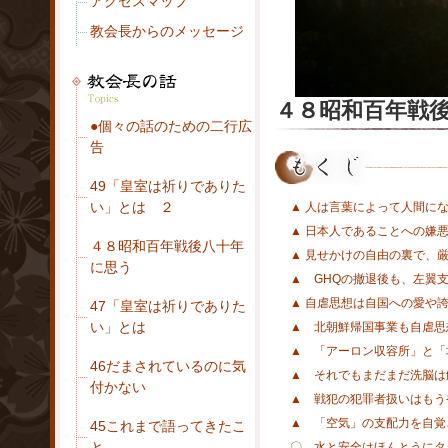
アクセスマップ
教会長からのメッセージ
４８昭和百年戦
●個々の話のための二行広
告
49「皇室は祈りでありた
い」とは ２
▲ 人は言葉によって人間に
▲ 日本人であることへの嫌
４８昭和百年戦後八十年
▲ 見せかけの自由の裏で、
に思う
▲ GHQの撤退後も、左翼
▲ 自虐思想は自国への愛や
47「皇室は祈りでありた
い」とは
▲ 北朝鮮帰国事業も自虐思
▲ 「アーロン収容所」と「
46だまされているのに気
▲ それでもまだまだ洗脳は
付かない
▲ 戦犯の犯罪者扱いはもう
▲ 「空気」の支配力を自覚
45これまで語ってきたこ
と
〇 水と安全はほんとうにタ