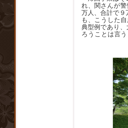
れ、関さんが警
万人、合計で９
も、こうした自
典型例であり、
ろうことは言う