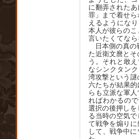
に翻弄されたあ
罪」まで着せら
えるようになり
本人が彼らのこ
言いたくてなら
日本側の真の
た近衛文麿とそ
う。それと敢え
なシンクタンク
湾攻撃という謎
六たちが結果的
らも立派な軍人
ればわかるので
選択の後押しを
る当時の空気で
て戦争を煽りに
して、戦争中に