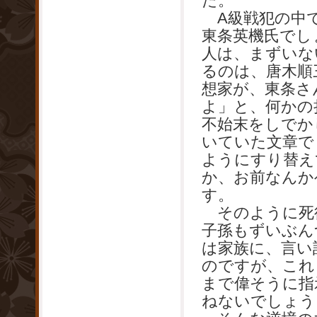
た。
A級戦犯の中で
東条英機氏でし
人は、まずいな
るのは、唐木順
想家が、東条さ
よ」と、何かの
不始末をしでか
いていた文章で
ようにすり替え
か、お前なんか
す。
そのように死
子孫もずいぶん
は家族に、言い
のですが、これ
まで偉そうに指
ねないでしょう