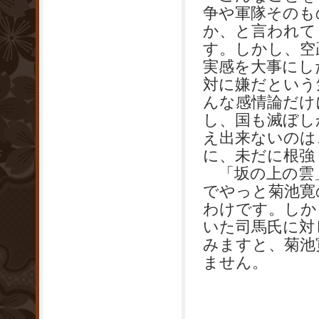
争や軍隊そのも
か、と言われて
す。しかし、空
実感を大事にし
対に嫌だという
んな感情論だけ
し、国も滅ぼし
え出来ないのは
に、未だに根強
「坂の上の雲
でやっと菊池寛
わけです。しか
いた司馬氏に対
みますと、菊池
ません。