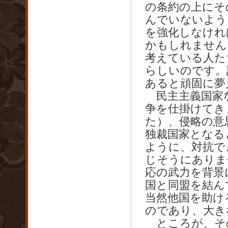
の条約の上にそ
んでいないよう
を強化しなけれ
かもしれません
考えている人た
らしいのです。
あると頑固に夢
民主主義国家
争を仕掛けてき
た）、侵略の意
独裁国家となる
ように、対抗で
じそうにありま
応の武力を背景
国と同盟を結ん
当然他国を助け
のであり、大き
ところが、そ