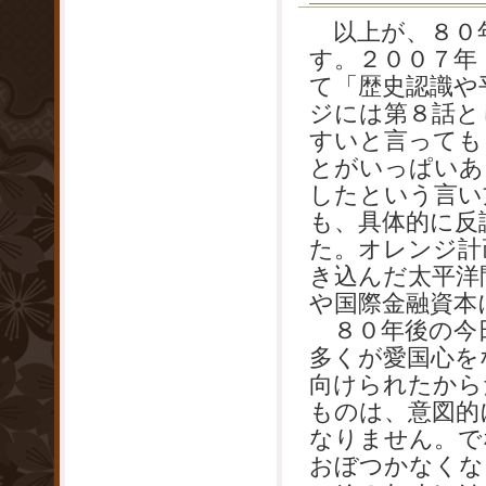
以上が、８０
す。２００７年
て「歴史認識や
ジには第８話と
すいと言っても
とがいっぱいあ
したという言い
も、具体的に反
た。オレンジ計
き込んだ太平洋
や国際金融資本
８０年後の今
多くが愛国心を
向けられたから
ものは、意図的
なりません。で
おぼつかなくな