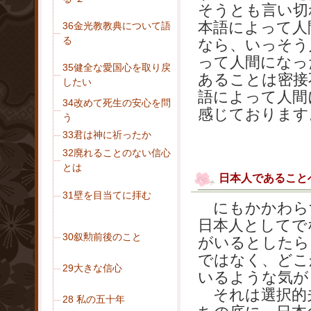
そうとも言い切
本語によって人
36金光教教典について語
る
なら、いっそう
って人間になっ
35健全な愛国心を取り戻
あることは密接
したい
語によって人間
34改めて死生の安心を問
感じております
う
33君は神に祈ったか
32廃れることのない信心
とは
日本人であること
31壁を目当てに拝む
にもかかわら
日本人としてで
30叙勲前後のこと
がいるとしたら
ではなく、どこ
29大きな信心
いるような気が
それは選択的夫
28 私の五十年