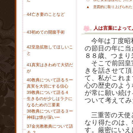
▲ 意図的に取り上げられ
44亡き妻のことなど
人は言葉によって
43初めての開腹手術
今年は丁度昭和
42至急拡散してほしいこ
の節目の年に当
と
８８歳、つまり
そこで前回皇
41真実はきわめて大切だ
きを話させて頂
が
て、私がこれま
40教典について語る５ー
心の歴史のよう
真実を大切にする信心
が常に願い続け
39教典について語る４
生きるのが少しはラクに
ついて考えてみ
なるための三要素
38教典について語る３ー
三重苦の天使
神様は懐が深いー
なり得たのは、
37金光教教典について語
す。厳密にいえ
る ２