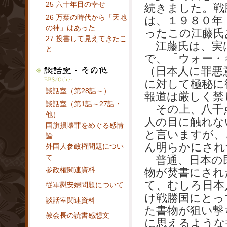
25 六十年目の幸せ
続きました。戦
26 万葉の時代から「天地
は、１９８０年
の神」はあった
ったこの江藤氏
27 投書して
見えてきたこ
江藤氏は、実
と
で、「ウォー・
（日本人に罪悪
に対して極秘に
談話室（第28話～）
報道は厳しく禁
談話室（第1話～27話・
その上、八千点
他）
人の目に触れな
国旗損壊罪をめぐる感情
と言いますが、
論
ん明らかにされ
外国人参政権問題につい
て
普通、日本の民
参政権関連資料
物が焚書にされ
て、むしろ日本
従軍慰安婦問
題について
け戦勝国にとっ
談話室関連資料
た書物が狙い撃
教会長の読書感想文
に思えるような