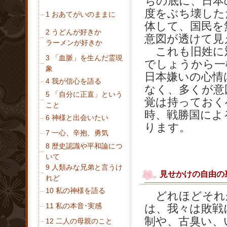
ちの底に、日本
度をぶち壊した
1 おあてがいのままに
体して、国民を
2 うどんが好きか
意図が透けて見
ラーメンが好きか
これも旧姓に
3 「血脈」を生んだ霊現
でしょうから一
象
日本嫌いの心情
4 我が信心を語る
なく、多くが意
5 「自分に正直」という
覚は持っておく
こと
時、戦勝国によ
6 神様と出会いたい
ります。
7 一心、辛抱、勇気
8 歴史認識や平和論につ
いて
9 人類みな兄弟と言うけ
見せかけの自由の
れど
10 私の神様を語る
どれほどそれ
11 私の本音･実感
は、我々は敗戦
制や、古臭い、
12 二人の母親のこと